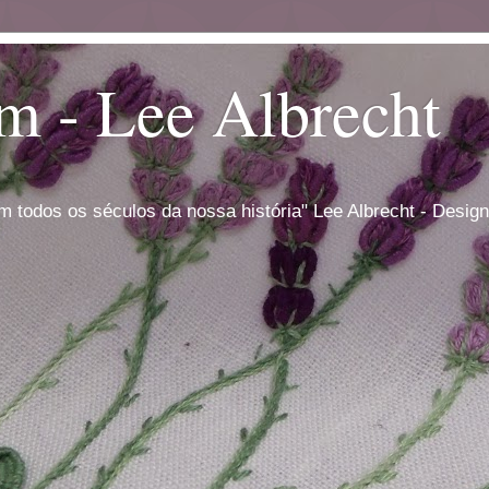
im - Lee Albrecht
m todos os séculos da nossa história" Lee Albrecht - Desig