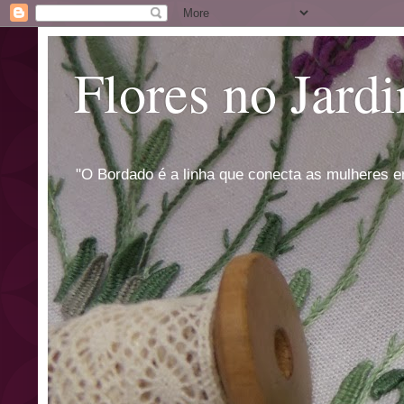
Flores no Jard
"O Bordado é a linha que conecta as mulheres e