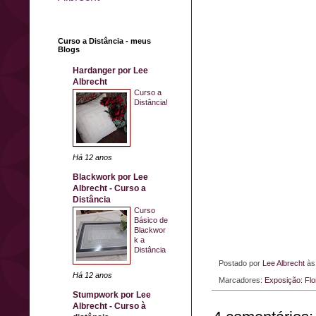
Curso a Distância - meus
Blogs
Hardanger por Lee
Albrecht
Curso a
Distância!
Há 12 anos
Blackwork por Lee
Albrecht - Curso a
Distância
Curso
Básico de
Blackwor
k a
Distância
Postado por
Lee Albrecht
à
Há 12 anos
Marcadores:
Exposição: Flo
Stumpwork por Lee
Albrecht - Curso à