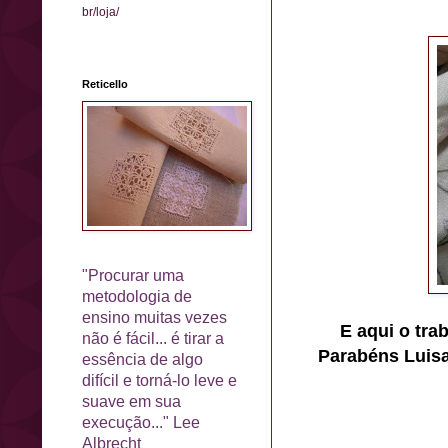
br/loja/
Reticello
"Procurar uma
metodologia de
ensino muitas vezes
E aqui o tra
não é fácil... é tirar a
Parabéns Luisa
essência de algo
difícil e torná-lo leve e
suave em sua
execução..." Lee
Albrecht