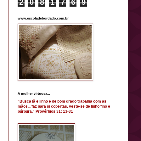
2
0
8
1
7
6
9
www.escoladebordado.com.br
A mulher virtuosa...
"Busca lã e linho e de bom grado trabalha com as
mãos... faz para si cobertas, veste-se de linho fino e
púrpura." Provérbios 31: 13-31