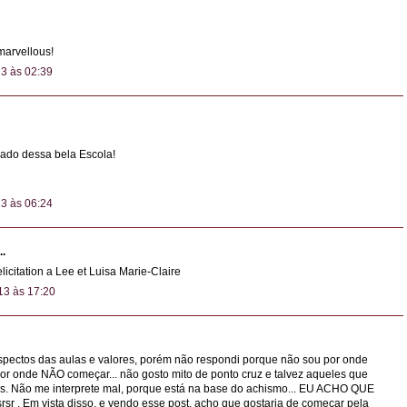
 marvellous!
13 às 02:39
ado dessa bela Escola!
13 às 06:24
..
licitation a Lee et Luisa Marie-Claire
13 às 17:20
ospectos das aulas e valores, porém não respondi porque não sou por onde
por onde NÃO começar... não gosto mito de ponto cruz e talvez aqueles que
ios. Não me interprete mal, porque está na base do achismo... EU ACHO QUE
sr . Em vista disso, e vendo esse post, acho que gostaria de começar pela