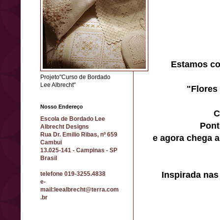
Estamos co
Projeto"Curso de Bordado
Lee Albrecht"
"Flores
Nosso Endereço
C
Escola de Bordado Lee
Ponto
Albrecht Designs
Rua Dr. Emilio Ribas, nº 659
e agora chega a
Cambui
13.025-141 - Campinas - SP
Brasil
Inspirada nas
telefone 019-3255.4838
e-
mail:leealbrecht@terra.com
.br