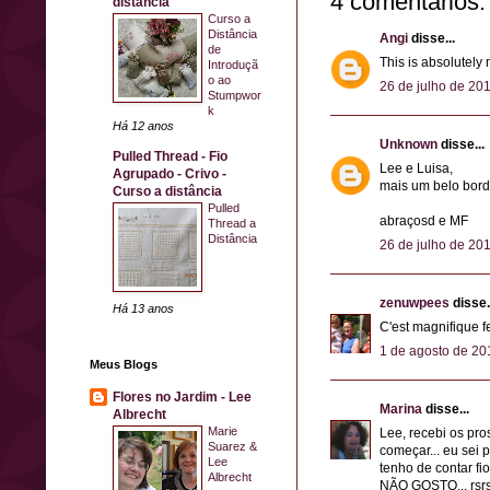
4 comentários:
distância
Curso a
Distância
Angi
disse...
de
This is absolutely
Introduçã
o ao
26 de julho de 20
Stumpwor
k
Há 12 anos
Unknown
disse...
Pulled Thread - Fio
Lee e Luisa,
Agrupado - Crivo -
mais um belo bord
Curso a distância
Pulled
abraçosd e MF
Thread a
Distância
26 de julho de 20
zenuwpees
disse.
Há 13 anos
C'est magnifique fe
1 de agosto de 20
Meus Blogs
Flores no Jardim - Lee
Marina
disse...
Albrecht
Marie
Lee, recebi os pr
Suarez &
começar... eu sei 
Lee
tenho de contar f
Albrecht
NÃO GOSTO... rsrsr